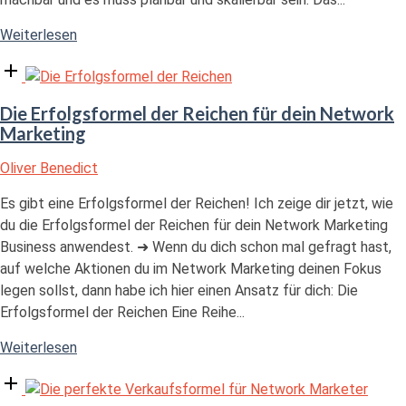
"Warum
Weiterlesen
Network
Open
Marketing
post
das
Die Erfolgsformel der Reichen für dein Network
beste
Marketing
Business
der
Oliver Benedict
Welt
Es gibt eine Erfolgsformel der Reichen! Ich zeige dir jetzt, wie
ist"
du die Erfolgsformel der Reichen für dein Network Marketing
Business anwendest. ➜ Wenn du dich schon mal gefragt hast,
auf welche Aktionen du im Network Marketing deinen Fokus
legen sollst, dann habe ich hier einen Ansatz für dich: Die
Erfolgsformel der Reichen Eine Reihe...
"Die
Weiterlesen
Erfolgsformel
Open
der
post