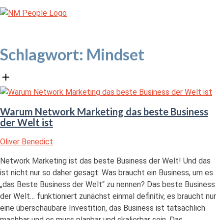
Skip
Home
to
content
Menu
Schlagwort:
Mindset
Open
post
Warum Network Marketing das beste Business
der Welt ist
Oliver Benedict
Network Marketing ist das beste Business der Welt! Und das
ist nicht nur so daher gesagt. Was braucht ein Business, um es
„das Beste Business der Welt“ zu nennen? Das beste Business
der Welt… funktioniert zunächst einmal definitiv, es braucht nur
eine überschaubare Investition, das Business ist tatsächlich
machbar und es muss planbar und skalierbar sein. Das...