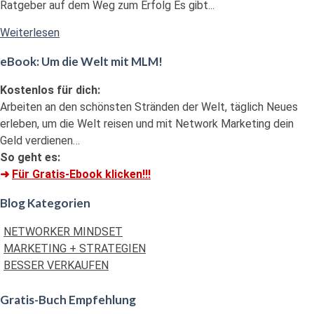
Ratgeber auf dem Weg zum Erfolg Es gibt...
"Die
Weiterlesen
4
eBook: Um die Welt mit MLM!
essentiellen
Grund-
Kostenlos für dich:
Gesetze
Arbeiten an den schönsten Stränden der Welt, täglich Neues
zum
erleben, um die Welt reisen und mit Network Marketing dein
Erfolg"
Geld verdienen…
So geht es:
➜
Für Gratis-Ebook klicken!!!
Blog Kategorien
NETWORKER MINDSET
MARKETING + STRATEGIEN
BESSER VERKAUFEN
Gratis-Buch Empfehlung