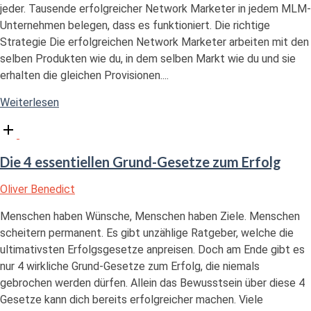
jeder. Tausende erfolgreicher Network Marketer in jedem MLM-
Unternehmen belegen, dass es funktioniert. Die richtige
Strategie Die erfolgreichen Network Marketer arbeiten mit den
selben Produkten wie du, in dem selben Markt wie du und sie
erhalten die gleichen Provisionen....
"Erfolg
Weiterlesen
im
Open
Network
post
Marketing
Die 4 essentiellen Grund-Gesetze zum Erfolg
–
Du
Oliver Benedict
kannst
Menschen haben Wünsche, Menschen haben Ziele. Menschen
das
scheitern permanent. Es gibt unzählige Ratgeber, welche die
auch!"
ultimativsten Erfolgsgesetze anpreisen. Doch am Ende gibt es
nur 4 wirkliche Grund-Gesetze zum Erfolg, die niemals
gebrochen werden dürfen. Allein das Bewusstsein über diese 4
Gesetze kann dich bereits erfolgreicher machen. Viele