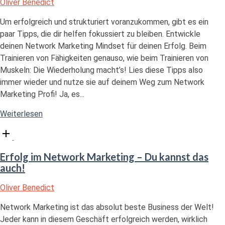
Oliver Benedict
Um erfolgreich und strukturiert voranzukommen, gibt es ein
paar Tipps, die dir helfen fokussiert zu bleiben. Entwickle
deinen Network Marketing Mindset für deinen Erfolg. Beim
Trainieren von Fähigkeiten genauso, wie beim Trainieren von
Muskeln: Die Wiederholung macht’s! Lies diese Tipps also
immer wieder und nutze sie auf deinem Weg zum Network
Marketing Profi! Ja, es...
"Trimme
Weiterlesen
deinen
Open
Network
post
Marketing
Erfolg im Network Marketing – Du kannst das
Mindset
auch!
auf
Erfolg!"
Oliver Benedict
Network Marketing ist das absolut beste Business der Welt!
Jeder kann in diesem Geschäft erfolgreich werden, wirklich