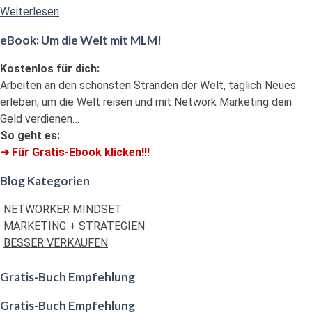
"Die
Weiterlesen
4
eBook: Um die Welt mit MLM!
essentiellen
Grund-
Kostenlos für dich:
Gesetze
Arbeiten an den schönsten Stränden der Welt, täglich Neues
zum
erleben, um die Welt reisen und mit Network Marketing dein
Erfolg"
Geld verdienen…
So geht es:
➜
Für Gratis-Ebook klicken!!!
Blog Kategorien
NETWORKER MINDSET
MARKETING + STRATEGIEN
BESSER VERKAUFEN
Gratis-Buch Empfehlung
Gratis-Buch Empfehlung