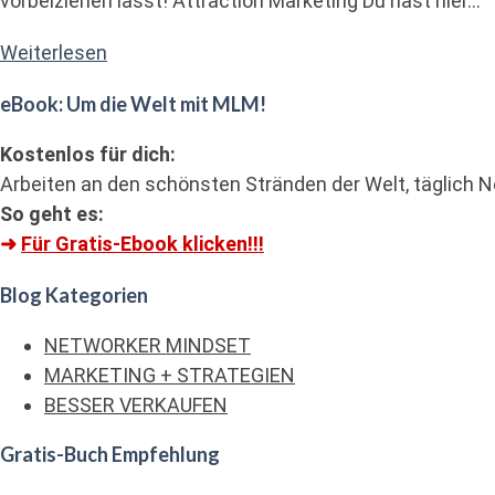
vorbeiziehen lässt! Attraction Marketing Du hast hier...
"Die
Weiterlesen
Experten
eBook: Um die Welt mit MLM!
Strategie
als
Kostenlos für dich:
Network
Arbeiten an den schönsten Stränden der Welt, täglich N
Marketing
So geht es:
Turbo"
➜
Für Gratis-Ebook klicken!!!
Blog Kategorien
NETWORKER MINDSET
MARKETING + STRATEGIEN
BESSER VERKAUFEN
Gratis-Buch Empfehlung