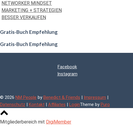
NETWORKER MINDSET
MARKETING + STRATEGIEN
BESSER VERKAUFEN
Gratis-Buch Empfehlung
Gratis-Buch Empfehlung
Facebook
Instagram
© 2026
NM People
by
Benedict & Friends
|
Impressum
|
Datenschutz
|
Kontakt
|
Affiliates
|
Login
Theme by
Puro
Scroll
to
Mitgliederbereich mit
DigiMember
top