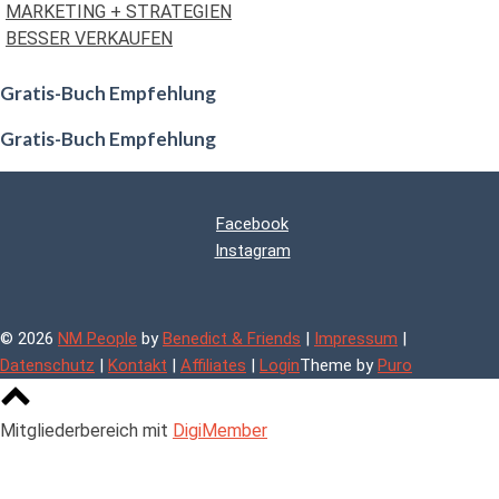
MARKETING + STRATEGIEN
BESSER VERKAUFEN
Gratis-Buch Empfehlung
Gratis-Buch Empfehlung
Facebook
Instagram
© 2026
NM People
by
Benedict & Friends
|
Impressum
|
Datenschutz
|
Kontakt
|
Affiliates
|
Login
Theme by
Puro
Scroll
to
Mitgliederbereich mit
DigiMember
top